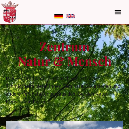
Zentrum
Natur & Mensch
Das Zentrum Natur & Mensch von Schloss
Schmidtheim bietet Ihnen Seminare, Exkursionen und
andere Veranstaltungen aus dem Bereich Natur,
Mensch und Kultur.